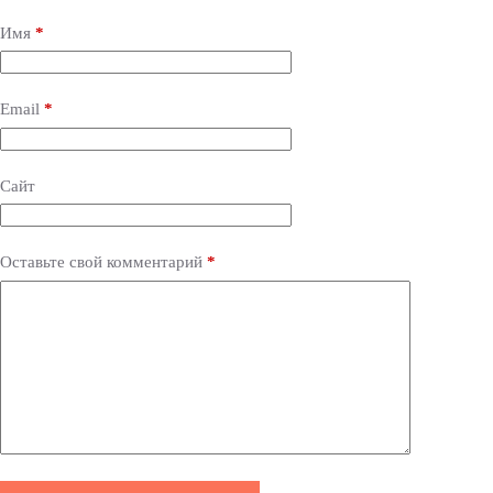
t
e
Имя
*
r
n
a
Email
*
t
i
v
e
Сайт
:
Оставьте свой комментарий
*