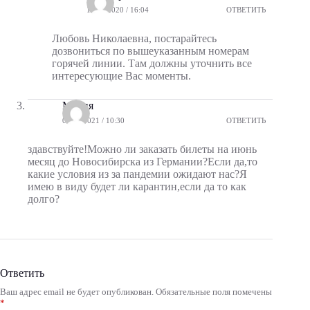
16.04.2020 / 16:04
ОТВЕТИТЬ
Любовь Николаевна, постарайтесь
дозвониться по вышеуказанным номерам
горячей линии. Там должны уточнить все
интересующие Вас моменты.
Мария
07.04.2021 / 10:30
ОТВЕТИТЬ
здавствуйте!Можно ли заказать билеты на июнь
месяц до Новосибирска из Германии?Если да,то
какие условия из за пандемии ожидают нас?Я
имею в виду будет ли карантин,если да то как
долго?
Ответить
Ваш адрес email не будет опубликован.
Обязательные поля помечены
A
*
l