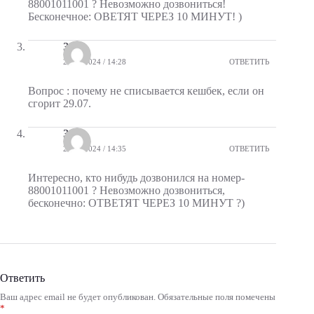
88001011001 ? Невозможно дозвониться!
Бесконечное: ОВЕТЯТ ЧЕРЕЗ 10 МИНУТ! )
Зоя
26.07.2024 / 14:28
ОТВЕТИТЬ
Вопрос : почему не списывается кешбек, если он
сгорит 29.07.
Зоя
26.07.2024 / 14:35
ОТВЕТИТЬ
Интересно, кто нибудь дозвонился на номер-
88001011001 ? Невозможно дозвониться,
бесконечно: ОТВЕТЯТ ЧЕРЕЗ 10 МИНУТ ?)
Ответить
Ваш адрес email не будет опубликован.
Обязательные поля помечены
A
*
l