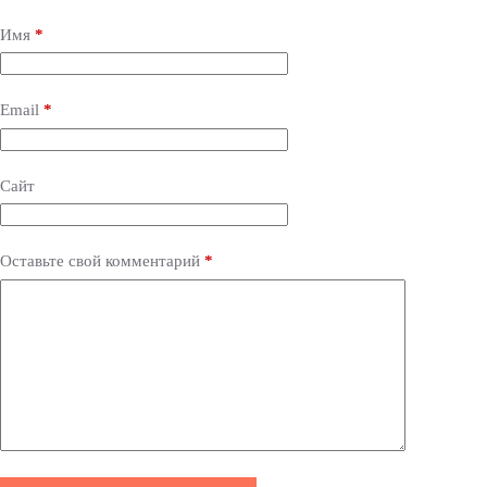
t
e
Имя
*
r
n
a
Email
*
t
i
v
e
Сайт
:
Оставьте свой комментарий
*